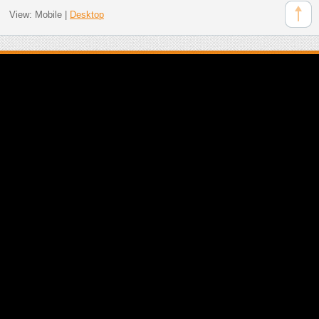
View:
Mobile
|
Desktop