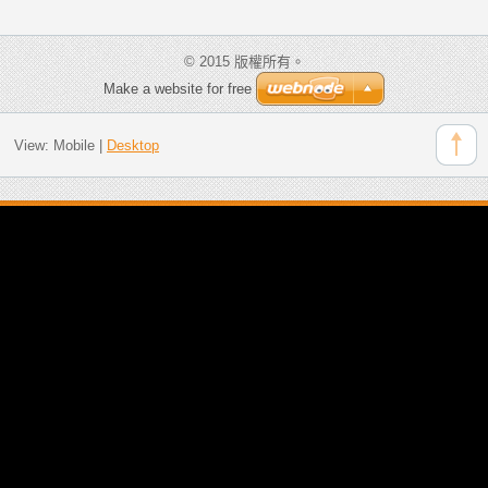
© 2015 版權所有。
Make a website for free
View:
Mobile
|
Desktop